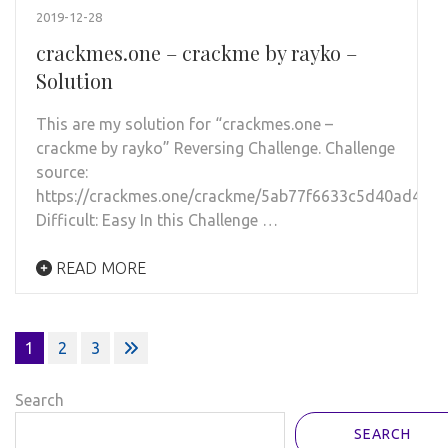
2019-12-28
crackmes.one – crackme by rayko –
Solution
This are my solution for “crackmes.one –
crackme by rayko” Reversing Challenge. Challenge
source:
https://crackmes.one/crackme/5ab77f6633c5d40ad448
Difficult: Easy In this Challenge …
READ MORE
Posts
1
2
3
pagination
Search
SEARCH