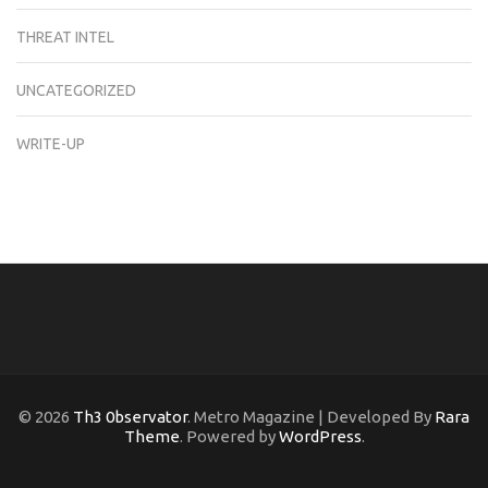
THREAT INTEL
UNCATEGORIZED
WRITE-UP
© 2026
Th3 0bservator
. Metro Magazine | Developed By
Rara
Theme
. Powered by
WordPress
.